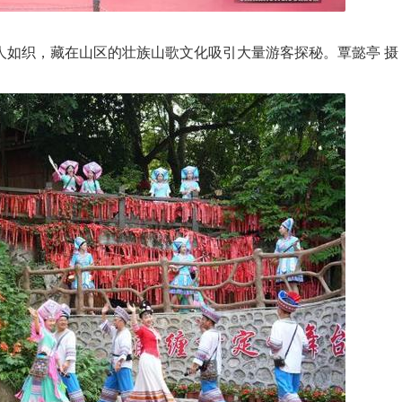
人如织，藏在山区的壮族山歌文化吸引大量游客探秘。覃懿亭 摄