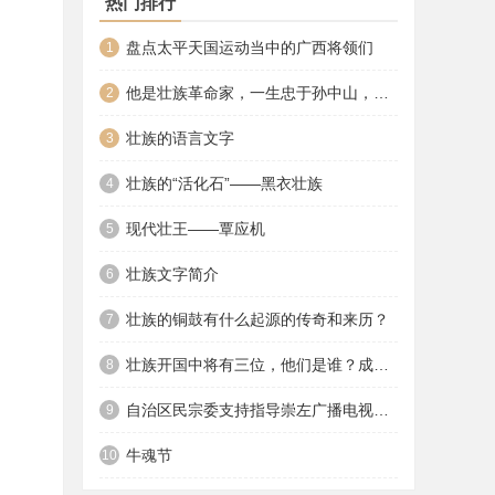
热门排行
盘点太平天国运动当中的广西将领们
1
他是壮族革命家，一生忠于孙中山，年过七旬还要上阵抗日
2
壮族的语言文字
3
壮族的“活化石”——黑衣壮族
4
现代壮王——覃应机
5
壮族文字简介
6
壮族的铜鼓有什么起源的传奇和来历？
7
壮族开国中将有三位，他们是谁？成就如何？
8
自治区民宗委支持指导崇左广播电视台开设壮语广播频率
9
牛魂节
10