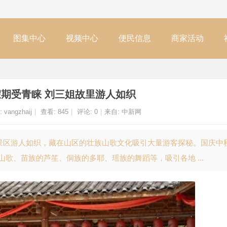
图集中心
视频中心
便民信息
商家活动
期受青睐 刘三姐故里游人如织
:
vangzhaij
|
查看:
845
|
评论: 0
|
来自: 中新网
里景区游人如织，藏在山区的壮族山歌文化吸引大量游客探秘。国庆中
歌、苗族的芦笙、侗族的多耶、瑶族的舞蹈等，吸引各地 ...