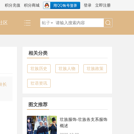
积分充值
积分商城
登录
立即注册
社区
帖子
搜
相关分类
索
壮族历史
壮族人物
壮族政策
壮语资讯
秋长
图文推荐
壮族服饰-壮族各支系服饰
概述