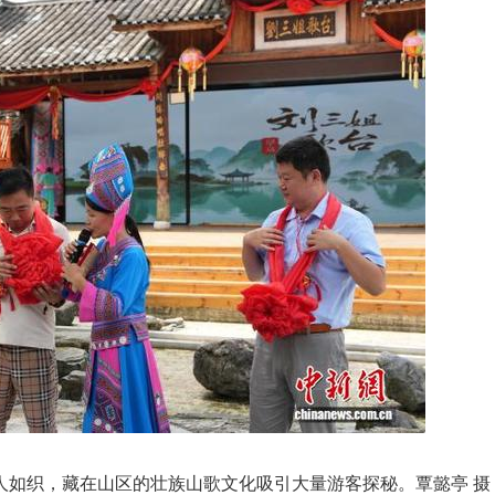
人如织，藏在山区的壮族山歌文化吸引大量游客探秘。覃懿亭 摄