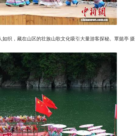
人如织，藏在山区的壮族山歌文化吸引大量游客探秘。覃懿亭 摄