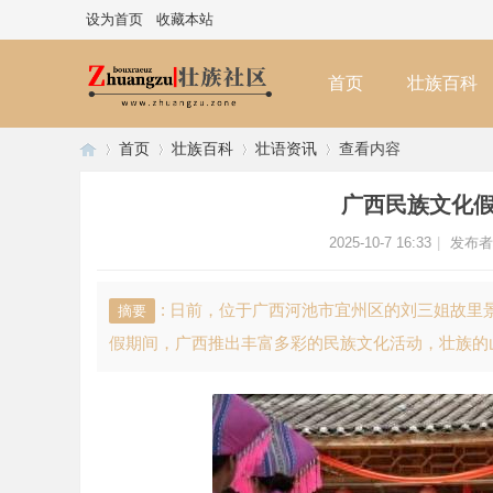
设为首页
收藏本站
首页
壮族百科
首页
壮族百科
壮语资讯
查看内容
广西民族文化假
壮
›
›
›
›
2025-10-7 16:33
|
发布者
: 日前，位于广西河池市宜州区的刘三姐故
摘要
假期间，广西推出丰富多彩的民族文化活动，壮族的山
族