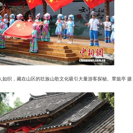
人如织，藏在山区的壮族山歌文化吸引大量游客探秘。覃懿亭 摄