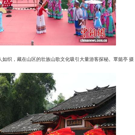
人如织，藏在山区的壮族山歌文化吸引大量游客探秘。覃懿亭 摄