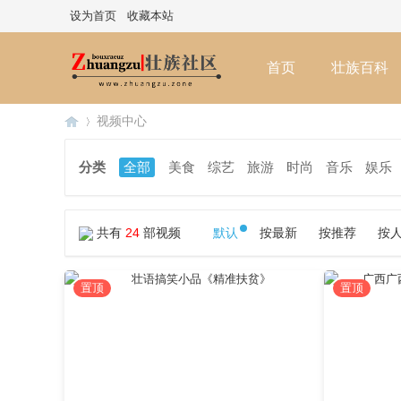
设为首页
收藏本站
首页
壮族百科
视频中心
分类
全部
美食
综艺
旅游
时尚
音乐
娱乐
壮
»
共有
24
部视频
默认
按最新
按推荐
按
置顶
置顶
族