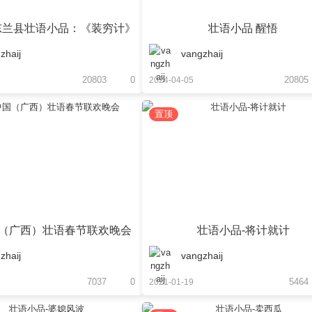
东兰县壮语小品：《装穷计》
壮语小品 醒悟
zhaij
vangzhaij
20803
0
20805
2024-04-05
置顶
中国（广西）壮语春节联欢晚会
壮语小品-将计就计
zhaij
vangzhaij
7037
0
5464
2021-01-19