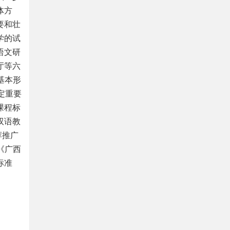
体方
要和壮
学的试
语文研
厅等六
基本形
定重要
课程标
双语教
荐推广
《广西
标准