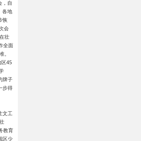
会，自
。各地
步恢
次会
在壮
作全面
准。
区45
学
的牌子
一步得
壮文工
壮
务教育
我区少