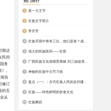
热门排行
莫一大王节
1
壮族文字简介
2
李开芳
3
壮族开国中将有三位，他们是谁？成就如何？
4
时期达
强大的民族医药——壮医
5
在民间
广西民族文化假期受青睐 刘三姐故里游人如织
6
，国务
案》。
神秘的壮族中元节习俗
7
意报告
盘点（一）：古代壮族人民的反封建斗争
8
后修订
母的五
壮族——特色鲜明的饮食文化
9
事业从
壮族舞蹈
10