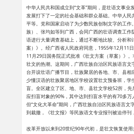
中华人民共和国成立到“文革”期间，是壮语文事业
发展打下了一定的社会基础和群众基础。中华人民
平等。党和国家启动了为少数民族创制文字的工作。
族）、张均如等到广西，会同广西的壮语调查工作
语进行大量调查基础上，通过不断地比较、分析和讨
案）》。经广西省人民政府同意，1955年12月1
11月29日国务院正式批准《壮文方案（草案）》
壮文的热潮。这期间，广西壮族自治区民族语言文
台开设壮语广播节目，壮族聚居的各地、市、县相
少懂汉语的壮族聚居地区学校设置壮文预备班，学
盲。全区建立了区、地、市、县壮文学校52所，先后
应扫盲对象的90%，其中达到扫盲水平的有70多
但“文化大革命”期间，广西壮族自治区民族语言文
到裁撤，《壮文报》等民族语文专业报刊被迫停刊
改革开放以来到20世纪90年代初，是壮文恢复使