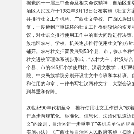
据党的十一届三中全会及相关会议精神，自治区党委
治区人民政府于1982年3月13日公布实施《壮
县推行壮文工作机构、广西壮文学校、广西民族出
复，一度遭到严重破坏的壮文工作得到较快的恢复和
议，对壮语文推行使用工作中的重大问题进行决策
族地区农村、学校、机关逐步推行使用壮文”的方针
铺开。农村壮文扫盲发展到53个县、市，参加各种
壮文进校管理体系初步形成，“以壮为主，壮汉结合
个县、市的445所小学使用壮、汉语文教学，4所
院、中央民族学院分别开设壮文中专班和本科班。
和使用的印章，一律书写壮汉两种文字，大型会议
到尊重和保障。
20世纪90年代初至今，推行使用壮文工作进入“
作逐步向规范化、标准化、信息化、法治化轨道迈
文”的原则，自治区进一步重申了“各机关单位的牌
实施办法》《广西壮族自治区人民政府实施〈扫除