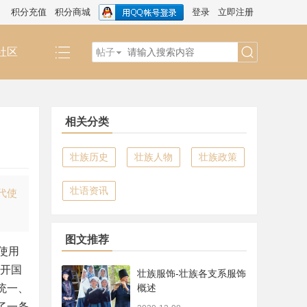
积分充值
积分商城
登录
立即注册
社区
帖子
搜
相关分类
索
壮族历史
壮族人物
壮族政策
壮语资讯
代使
图文推荐
使用
召开国
壮族服饰-壮族各支系服饰
统一、
概述
了一条