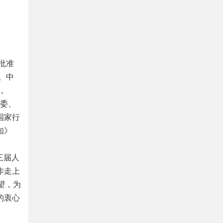
批准
。中
播。
民委、
国家行
知》
三届人
作走上
望，为
的衷心