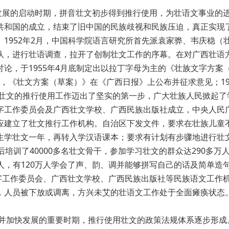
发展的启动时期，拼音壮文初步得到推行使用，为壮语文事业的
共和国的成立，结束了旧中国的民族歧视和民族压迫，真正实现
1952年2月，中国科学院语言研究所首先派袁家骅、韦庆稳（
队，进行壮语调查，拉开了创制壮文工作的序幕。在对广西壮语
论，于1955年4月底制定出以拉丁字母为主的《壮族文字方案
1日，《壮文方案（草案）》在《广西日报》上公布并征求意见；19
。壮文的推行使用工作迈出了坚实的第一步，广大壮族人民掀起了
字工作委员会及广西壮文学校、广西民族出版社成立，中央人民
应建立了壮文推行工作机构。自治区下发文件，要求在壮族儿童
生学壮文一年，再转入学汉语课本；要求有计划有步骤地进行壮
培训了40000多名壮文骨干，参加学习壮文的群众达290多万
万人，有120万人学会了声、韵、调并能够拼写自己的话及简单造
字工作委员会、广西壮文学校、广西民族出版社等民族语文工作
，人员被下放或调离，方兴未艾的壮语文工作处于全面瘫痪状态
用并加快发展的重要时期，推行使用壮文的政策法规体系逐步形成