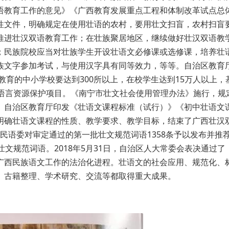
语教育工作的意见》《广西教育发展重点工程和体制改革试点总
性文件，明确规定在使用壮语的农村，要用壮文扫盲，农村扫盲
推进壮汉双语教育工作；在壮族聚居地区，继续做好壮汉双语教
；民族院校应当对壮族学生开设壮语文必修课或选修课，培养壮
族文字参加考试，与使用汉字具有同等效力，等等。自治区教育
教育的中小学校要达到300所以上，在校学生达到15万人以上，
族语言资源保护项目。《南宁市壮文社会使用管理办法》施行，规
。自治区教育厅印发《壮语文课程标准（试行）》《初中壮语文
明确壮语文课程的性质、教学要求、教学目标，结束了广西壮汉
治区民语委对审定通过的第一批壮文规范词语1358条予以发布并推
文规范词语。2018年5月31日，自治区人大常委会表决通过了
广西民族语文工作的法治化进程。壮语文的社会应用、规范化、
、古籍整理、学术研究、交流等都取得重大成果。