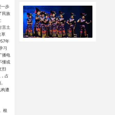
进一步
了民族
壮
方言土
（草
57年
学习
广播电
不懂或
文扫
人，占
句。
机构遭
。
。根