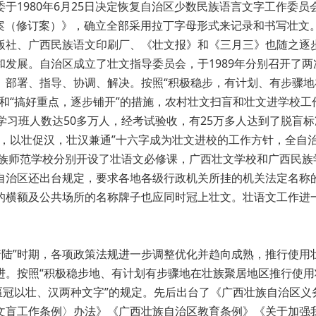
于1980年6月25日决定恢复自治区少数民族语言文字工作委员
文方案（修订案）》，确立全部采用拉丁字母形式来记录和书写壮文
版社、广西民族语文印刷厂、《壮文报》和《三月三》也随之逐
发展。自治区成立了壮文指导委员会，于1989年分别召开了两
、部署、指导、协调、解决。按照“积极稳步，有计划、有步骤地
和“搞好重点，逐步铺开”的措施，农村壮文扫盲和壮文进学校工
学习班人数达50多万人，经考试验收，有25万多人达到了脱盲标
，以壮促汉，壮汉兼通”十六字成为壮文进校的工作方针，全自治
民族师范学校分别开设了壮语文必修课，广西壮文学校和广西民族
自治区还出台规定，要求各地各级行政机关所挂的机关法定名称
的横额及公共场所的名称牌子也应同时冠上壮文。壮语文工作进
软着陆”时期，各项政策法规进一步调整优化并趋向成熟，推行使用
进。按照“积极稳步地、有计划有步骤地在壮族聚居地区推行使用
匾冠以壮、汉两种文字”的规定。先后出台了《广西壮族自治区义
文盲工作条例〉办法》《广西壮族自治区教育条例》《关于加强