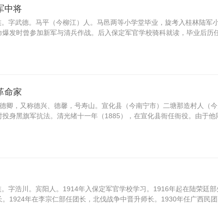
军中将
） 壮族。字武德。马平（今柳江）人。马邑两等小学堂毕业，旋考入桂林陆军
命爆发时曾参加新军与清兵作战。后入保定军官学校骑科就读，毕业后历
革命家
），字德卿，又称德兴、德馨，号寿山。宣化县（今南宁市）二塘那造村人（
投身黑旗军抗法。清光绪十一年（1885），在宣化县衙任衙役。由于他
 壮族。字浩川。宾阳人。1914年入保定军官学校学习。1916年起在陆荣廷
。1924年在李宗仁部任团长，北伐战争中晋升师长。1930年任广西民