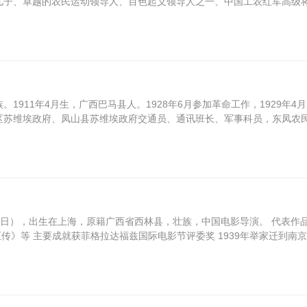
儿子、卓越的农民运动领导人、百色起义领导人之一、中国工农红军高级
1911年4月生，广西巴马县人。1928年6月参加革命工作，1929年4
区苏维埃政府、凤山县苏维埃政府交通员、通讯班长、军事科员，东凤农
1月23日），出生在上海，原籍广西省西林县，壮族，中国电影导演。 代表作
传》等 主要成就获菲格拉达福兹国际电影节评委奖 1939年举家迁到南