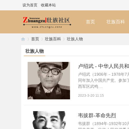
设为首页
收藏本站
首页
壮族百科
首页
壮族百科
壮族人物
壮族人物
壮
›
›
›
卢绍武 - 中华人民共
卢绍武（1906年－1978
同年加入中国共产党。参加
西军区武鸣 ...
2023-3-20 11:15
韦拔群-革命先烈
族
韦拔群（1894年-1932