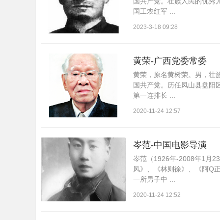
国共产党。壮族人民的优秀
国工农红军 ...
2023-3-18 09:28
黄荣-广西党委常委
黄荣，原名黄树荣。男，壮族。
社
国共产党。历任凤山县盘阳
第一连排长 ...
2020-11-24 12:57
岑范-中国电影导演
岑范（1926年-2008年
风》、《林则徐》、《阿Q正
一所男子中 ...
区
2020-11-24 12:52