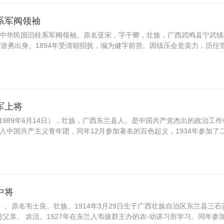
系军阀领袖
年），中华民国旧桂系军阀领袖。原名亚宋，字干卿，壮族，广西武鸣县宁武
廷游勇出身。1894年受清朝招抚，编为健字前营。因镇压会党卖力，历任
军上将
—1989年6月14日），壮族，广西东兰县人。是中国共产党杰出的政治工作
年加入中国共产主义青年团，同年12月参加著名的百色起义，1934年参加了
中将
5）。原名韦士良。壮族。1914年3月29日生于广西壮族自治区东兰县三石
父亲、 农活。1927年在东兰入韦拔群主办的农-动讲习所学习。同年参