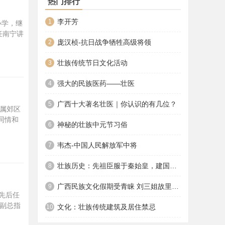
热门排行
李开芳
1
小学，继
任南宁讲
庞汉桢-抗日战争牺牲高级将领
2
壮族传统节日文化活动
3
强大的民族医药——壮医
4
广西十大著名壮医｜你认识的有几位？
5
今属郊区
同情和
神秘的壮族中元节习俗
6
韦杰-中国人民解放军中将
7
壮族历史：先祖臣服于秦始皇，建国后经周总理建议，变僮族为壮族
8
广西民族文化假期受青睐 刘三姐故里游人如织
9
部先后任
团副总指
文化：壮族传统建筑及居住禁忌
10