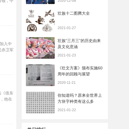
将领，中
2020-12-08
壮族十二图腾大全
2021-01-27
壮族“三月三”的历史由来
月加入中
及文化意涵
民赤卫军
2021-01-23
《壮文方案》颁布实施60
周年的回顾与展望
2020-11-21
品《借东
你知道吗？原来全世界上
京，他在
方块字种类有这么多
2021-01-22