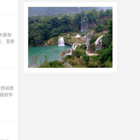
年参加
长、晋察
广西靖西
高级班学