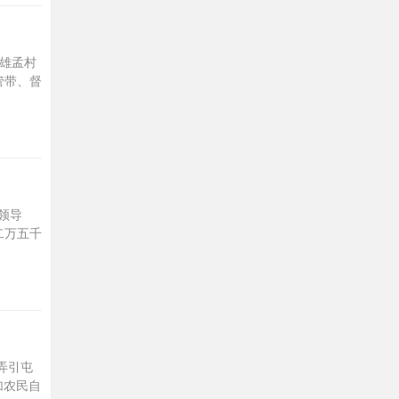
镇雄孟村
管带、督
领导
二万五千
弄引屯
加农民自