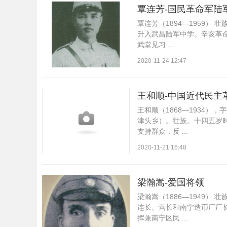
覃连芳-国民革命军陆
覃连芳（1894—1959
升入武昌陆军中学。辛亥革
武堂见习 ...
2020-11-24 12:47
王和顺-中国近代民主
王和顺（1868—1934
津头乡）。壮族。十四五岁时
支持群众，反 ...
2020-11-21 16:48
梁瀚嵩-爱国将领
梁瀚嵩（1886—1949）
连长、营长和南宁造币厂厂长
挥兼南宁区民 ...