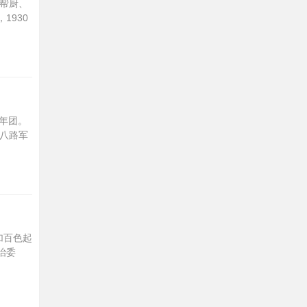
、帮厨、
1930
青年团。
任八路军
加百色起
治委