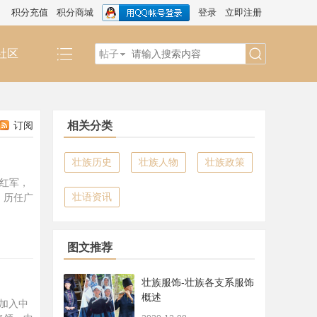
积分充值
积分商城
登录
立即注册
社区
帖子
搜
订阅
相关分类
索
壮族历史
壮族人物
壮族政策
农红军，
壮语资讯
，历任广
图文推荐
壮族服饰-壮族各支系服饰
概述
冬加入中