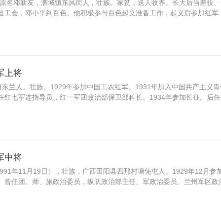
年），原名邓新友，泗城镇东风街人，壮族。家贫，送人收养。长大后当差役
色县工会，邓小平到百色、他积极参与百色起义准备工作，起义后参加红军，
军上将
，广西东兰人。壮族。1929年参加中国工农红军。1931年加入中国共产主义
曾任红七军连指导员，红一军团政治部保卫部科长。1934年参加长征。后
军中将
1991年11月19日），壮族，广西田阳县四那村塘凭屯人。1929年12月参
党。曾任团、师、旅政治委员，纵队政治部主任、军政治委员、兰州军区政