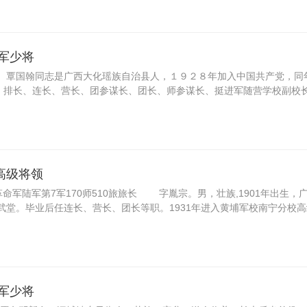
放军少将
覃国翰同志是广西大化瑶族自治县人，１９２８年加入中国共产党，同
、排长、连长、营长、团参谋长、团长、师参谋长、挺进军随营学校副校
高级将领
国民革命军陆军第7军170师510旅旅长 字胤宗。男，壮族,1901年出生，
讲武堂。毕业后任连长、营长、团长等职。1931年进入黄埔军校南宁分校
放军少将