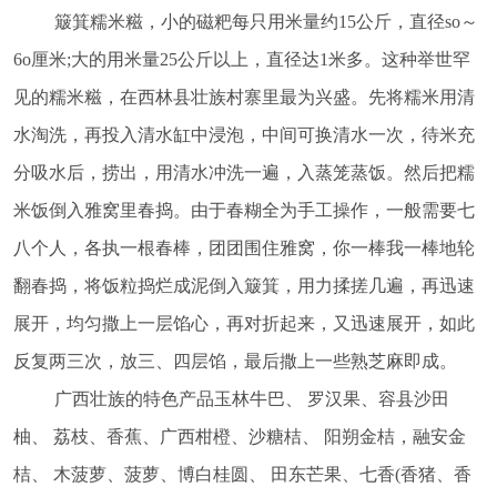
簸箕糯米糍，小的磁粑每只用米量约
15公斤，直径so～
6o厘米;大的用米量25公斤以上，直径达1米多。这种举世罕
见的糯米糍，在西林县壮族村寨里最为兴盛。先将糯米用清
水淘洗，再投入清水缸中浸泡，中间可换清水一次，待米充
分吸水后，捞出，用清水冲洗一遍，入蒸笼蒸饭。然后把糯
米饭倒入雅窝里春捣。由于春糊全为手工操作，一般需要七
八个人，各执一根春棒，团团围住雅窝，你一棒我一棒地轮
翻春捣，将饭粒捣烂成泥倒入簸箕，用力揉搓几遍，再迅速
展开，均匀撒上一层馅心，再对折起来，又迅速展开，如此
反复两三次，放三、四层馅，最后撒上一些熟芝麻即成。
广西壮族的特色产品玉林牛巴、
罗汉果、容县沙田
柚、
荔枝、香蕉、广西柑橙、沙糖桔、
阳朔金桔，融安金
桔、
木菠萝、菠萝、博白桂圆、
田东芒果、七香
(香猪、香