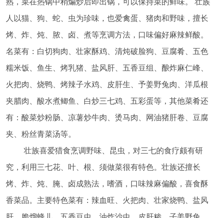
熟，菜在热锅中稍煸炒后即出锅，可以保持菜的鲜味。
壮族
人以猫、狗、蛇、虫为珍味，也爱禽蛋、猪肉和野味，擅长
烤、炸、炖、脓、卤、煮等烹调方法，口味偏好麻辣鲜酸。
名菜有：白切狗肉、壮家酥鸡、清炖破脸狗、豆腐肴、五色
糯米饭、鱼生、烤乳猪、盐风肝、五香豆组、酿炸麻仁峰、
火把肉、烧鸭、烤辣子水鸡、皮肝生、予姜野兔肉、洋瓜根
夹腊肉、酸水煮鲫鱼、白炒三七鸡、五彩蛋等，其他菜肴还
有：酸菜炒粉肠、凉薯炒牛肉、烫马肉、网油猪肝卷、豆腐
夹、粉丝青菜汤等。
壮族喜爱猎食烹调野味、昆虫，对三七的食疗颇有研
究，利用三七花、叶、根、须做菜很有特色。壮族还擅长
烤、炸、炖、腌、卤成熟法，嗜酒，口味辣麻偏酸，喜食酥
香菜品。主要特色菜有：辣血旺、火把肉、壮家烧鸭、盐风
肝、脆熘蜂儿、五香豆虫、油炸沙虫、皮肝糁、子姜野兔