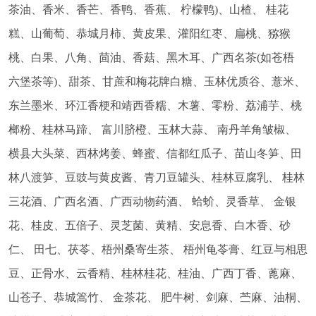
茶油、香米、香芒、香鸭、香蕉、 柠檬鸭)、山楂、 桂花
糕、山葡萄、恭城月柿、黄皮果、灌阳红枣、扁桃、猕猴
桃、白果、八角、茴油、香菇、黑木耳、广西名茶(如苍梧
六堡茶等)、甜茶、甘蔗和梅花牌白糖、玉林优质谷、薏米、
东兰墨米、环江香梗和靖西香糯、木薯、零粉、荔浦芋、桃
榔粉、桂林马蹄、 富川脐橙、玉林大蒜、 南丹羊角皱椒、
横县大头菜、西林烤姜、蜂蜜、信都红瓜子、苗山冬笋、田
林八渡笋、豆豉与黄皮酱、青刀豆罐头、桂林豆腐乳、 桂林
三花酒、广西名酒、广西动物药酒、 蛤蚧、灵香草、 金银
花、桂皮、五倍子、灵芝菌、黄精、安息香、白木香、砂
仁、 田七、茯苓、梧州桑寄生茶、 梧州龟苓膏、红豆与相思
豆、正骨水、云香精、桂林桂花、桂油、广西丁香、蓖麻、
山苍子、恭城篙竹、 金茶花、 肥牛树、剑麻、苎麻、油桐、