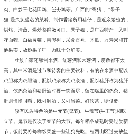
肉、白炒三七花田鸡、岜夯鸡等。广西的
“香猪”、“果子
狸”是久负盛名的菜肴。制作香猪所用猪仔，是近亲繁殖的，
烘烤、清蒸、爆炒都鲜嫩可口。果子狸，是广西特产，又叫
花面狸、白额灵猫，善爬树，采食香蕉、木瓜、万寿果和其
他果实，故称果子狸，肉味十分鲜美。
壮族自家还酿制米酒、红薯酒和木薯酒，度数都不太
高，其中米酒是过节和待客的主要饮料，有的在米酒中配以
鸡胆称为鸡胆酒，配以鸡杂称为鸡杂酒，配以猪肝称为猪肝
酒。饮鸡杂酒和猪肝酒时要一饮而尽，留在嘴里的鸡杂、猪
肝则慢慢咀嚼，既可解酒，又可当菜。好饮茶，嚼俊榔。
较有民族特色的是中元节
(鬼节)、牛魂节(牛王节)和吃
立节。鬼节是仅次于春节的大节。每年稻谷成熟时要过尝新
节，饭前要将每样饭菜盛一些让狗先吃。桂西山区过去缺盐