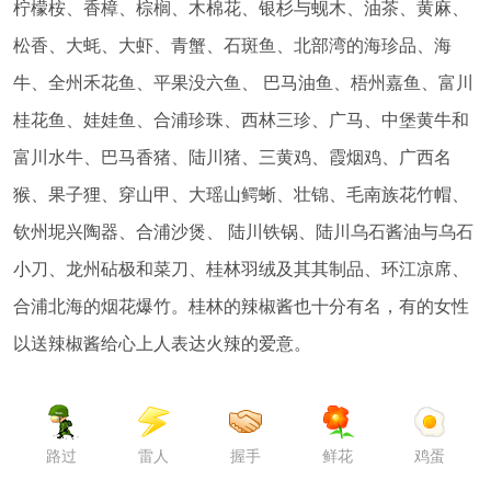
柠檬桉、香樟、棕榈、木棉花、银杉与蚬木、油茶、黄麻、
松香、大蚝、大虾、青蟹、石斑鱼、北部湾的海珍品、海
牛、全州禾花鱼、平果没六鱼、 巴马油鱼、梧州嘉鱼、富川
桂花鱼、娃娃鱼、合浦珍珠、西林三珍、广马、中堡黄牛和
富川水牛、巴马香猪、陆川猪、三黄鸡、霞烟鸡、广西名
猴、果子狸、穿山甲、大瑶山鳄蜥、壮锦、毛南族花竹帽、
钦州坭兴陶器、合浦沙煲、 陆川铁锅、陆川乌石酱油与乌石
小刀、龙州砧极和菜刀、桂林羽绒及其其制品、环江凉席、
合浦北海的烟花爆竹。桂林的辣椒酱也十分有名，有的女性
以送辣椒酱给心上人表达火辣的爱意。
路过
雷人
握手
鲜花
鸡蛋