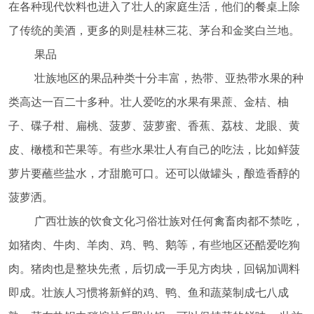
在各种现代饮料也进入了壮人的家庭生活，他们的餐桌上除
了传统的美酒，更多的则是桂林三花、茅台和金奖白兰地。
果品
壮族地区的果品种类十分丰富，热带、亚热带水果的种
类高达一百二十多种。壮人爱吃的水果有果蔗、金桔、柚
子、碟子柑、扁桃、菠萝、菠萝蜜、香蕉、荔枝、龙眼、黄
皮、橄榄和芒果等。有些水果壮人有自己的吃法，比如鲜菠
萝片要蘸些盐水，才甜脆可口。还可以做罐头，酿造香醇的
菠萝洒。
广西壮族的饮食文化习俗壮族对任何禽畜肉都不禁吃，
如猪肉、牛肉、羊肉、鸡、鸭、鹅等，有些地区还酷爱吃狗
肉。猪肉也是整块先煮，后切成一手见方肉块，回锅加调料
即成。壮族人习惯将新鲜的鸡、鸭、鱼和蔬菜制成七八成