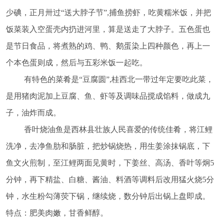
少碘，正月卅过“送大脖子节”,捕鱼捞虾，吃黄糯米饭，并把
饭菜装入空蛋壳内扔进河里，算是送走了大脖子。五色蛋也
是节日食品，将煮熟的鸡、鸭、鹅蛋染上四种颜色，再上一
个本色蛋则成，然后与五彩米饭一起吃。
有特色的菜肴是
“豆腐圆”,桂西北一带过年定要吃此菜，
是用猪肉泥加上豆腐、鱼、虾等及调味品搅成馅料，做成九
子，油炸而成。
香叶烧油鱼是西林县壮族人民喜爱的传统佳肴，将江鲤
洗净，去净鱼肋和肠脏，把炒锅烧热，用生姜涂抹锅底，下
鱼文火煎制，至江鲤两面见黄时，下姜丝、高汤、香叶等炯
5
分钟，再下精盐、白糖、酱油、料酒等调料后改用猛火烧5分
钟，水生粉勾薄荧下锅，继续烧，数分钟后出锅上盘即成。
特点：肥美肉嫩，甘香鲜醇。