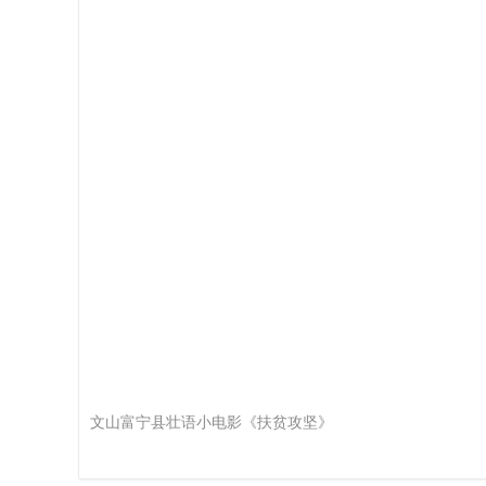
社
区
文山富宁县壮语小电影《扶贫攻坚》