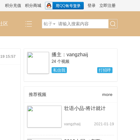
积分充值
积分商城
登录
立即注册
社区
帖子
搜
播主：vangzhaij
-19 15:57
索
24 个视频
私信我
打招呼
推荐视频
more
壮语小品-将计就计
vangzhaij
2021-01-19